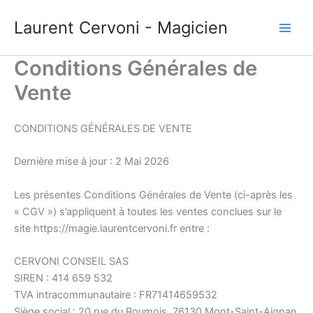
Aller
Laurent Cervoni - Magicien
au
contenu
Conditions Générales de
Vente
CONDITIONS GÉNÉRALES DE VENTE
Dernière mise à jour : 2 Mai 2026
Les présentes Conditions Générales de Vente (ci-après les
« CGV ») s’appliquent à toutes les ventes conclues sur le
site https://magie.laurentcervoni.fr entre :
CERVONI CONSEIL SAS
SIREN : 414 659 532
TVA intracommunautaire : FR71414659532
Siège social : 20 rue du Roumois, 76130 Mont-Saint-Aignan